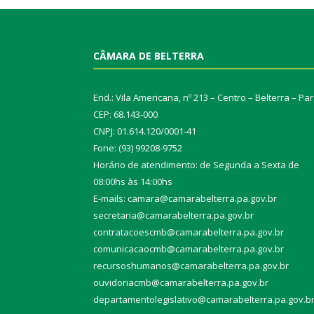
CÂMARA DE BELTERRA
End.: Vila Americana, nº 213 – Centro – Belterra – Pa
CEP: 68.143-000
CNPJ: 01.614.120/0001-41
Fone: (93) 99208-9752
Horário de atendimento: de Segunda a Sexta de
08:00hs às 14:00hs
E-mails: camara@camarabelterra.pa.gov.b
r
secretaria@camarabelterra.pa.gov.br
contratacoescmb@camarabelterra.pa.gov.br
comunicacaocmb@camarabelterra.pa.gov.br
recursoshumanos@camarabelterra.pa.gov.br
ouvidoriacmb@camarabelterra.pa.gov.br
departamentolegislativo@camarabelterra.pa.gov.b