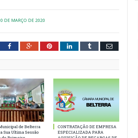
 10 DE MARÇO DE 2020
tter
Facebook
Google+
Pinterest
LinkedIn
Tumblr
Email
unicipal de Belterra
CONTRATAÇÃO DE EMPRESA
 a Sua Ultima Sessão
ESPECIALIZADA PARA
a do Primeiro
AQUISIÇÃO DE RECARGAS DE