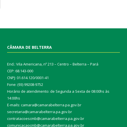
CÂMARA DE BELTERRA
End.: Vila Americana, nº 213 – Centro – Belterra – Pará
CEP: 68.143-000
CNPJ: 01.614.120/0001-41
Fone: (93) 99208-9752
Horário de atendimento: de Segunda a Sexta de 08:00hs às
14:00hs
E-mails: camara@camarabelterra.pa.gov.b
r
secretaria@camarabelterra.pa.gov.br
contratacoescmb@camarabelterra.pa.gov.br
comunicacaocmb@camarabelterra.pa.gov.br