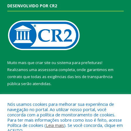
DESENVOLVIDO POR CR2
Muito mais que
criar site
ou
sistema para prefeituras
!
Realizamos uma
assessoria
completa, onde garantimos em
contrato que todas as exigências das
leis de transparência
pública
serão atendidas.
Conheça o
PNTP
e o
Radar da Transparência Pública
Nós usamos cookies para melhorar sua experiência de
navegação no portal. Ao utilizar nosso portal, você
concorda com a política de monitoramento de cookies.
Para ter mais informações sobre como isso é feito, acesse
Política de cookies (
Leia mais
). Se você concorda, clique em
Todos os direitos reservados a Câmara Municipal de Belterra.
ACEITO.