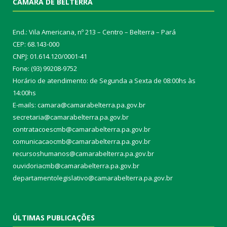
CÂMARA DE BELTERRA
End.: Vila Americana, nº 213 – Centro – Belterra – Pará
CEP: 68.143-000
CNPJ: 01.614.120/0001-41
Fone: (93) 99208-9752
Horário de atendimento: de Segunda a Sexta de 08:00hs às
14:00hs
E-mails: camara@camarabelterra.pa.gov.b
r
secretaria@camarabelterra.pa.gov.br
contratacoescmb@camarabelterra.pa.gov.br
comunicacaocmb@camarabelterra.pa.gov.br
recursoshumanos@camarabelterra.pa.gov.br
ouvidoriacmb@camarabelterra.pa.gov.br
departamentolegislativo@camarabelterra.pa.gov.br
ÚLTIMAS PUBLICAÇÕES