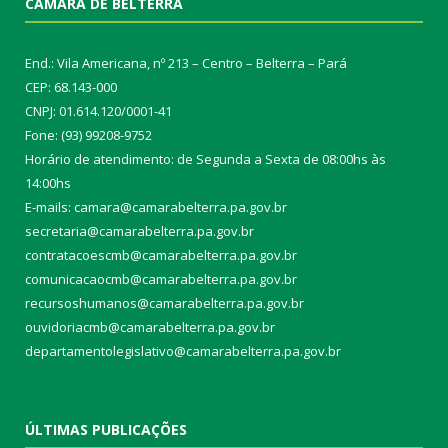
CÂMARA DE BELTERRA
End.: Vila Americana, nº 213 – Centro – Belterra – Pará
CEP: 68.143-000
CNPJ: 01.614.120/0001-41
Fone: (93) 99208-9752
Horário de atendimento: de Segunda a Sexta de 08:00hs às
14:00hs
E-mails: camara@camarabelterra.pa.gov.b
r
secretaria@camarabelterra.pa.gov.br
contratacoescmb@camarabelterra.pa.gov.br
comunicacaocmb@camarabelterra.pa.gov.br
recursoshumanos@camarabelterra.pa.gov.br
ouvidoriacmb@camarabelterra.pa.gov.br
departamentolegislativo@camarabelterra.pa.gov.br
ÚLTIMAS PUBLICAÇÕES