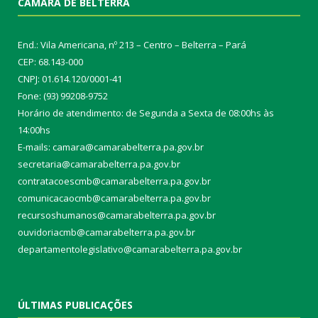
CÂMARA DE BELTERRA
End.: Vila Americana, nº 213 – Centro – Belterra – Pará
CEP: 68.143-000
CNPJ: 01.614.120/0001-41
Fone: (93) 99208-9752
Horário de atendimento: de Segunda a Sexta de 08:00hs às
14:00hs
E-mails: camara@camarabelterra.pa.gov.b
r
secretaria@camarabelterra.pa.gov.br
contratacoescmb@camarabelterra.pa.gov.br
comunicacaocmb@camarabelterra.pa.gov.br
recursoshumanos@camarabelterra.pa.gov.br
ouvidoriacmb@camarabelterra.pa.gov.br
departamentolegislativo@camarabelterra.pa.gov.br
ÚLTIMAS PUBLICAÇÕES