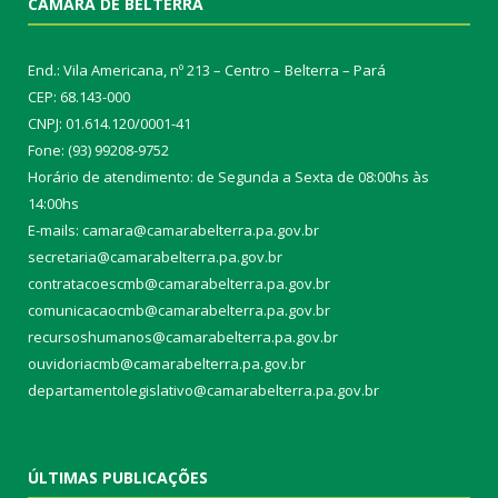
CÂMARA DE BELTERRA
End.: Vila Americana, nº 213 – Centro – Belterra – Pará
CEP: 68.143-000
CNPJ: 01.614.120/0001-41
Fone: (93) 99208-9752
Horário de atendimento: de Segunda a Sexta de 08:00hs às
14:00hs
E-mails: camara@camarabelterra.pa.gov.b
r
secretaria@camarabelterra.pa.gov.br
contratacoescmb@camarabelterra.pa.gov.br
comunicacaocmb@camarabelterra.pa.gov.br
recursoshumanos@camarabelterra.pa.gov.br
ouvidoriacmb@camarabelterra.pa.gov.br
departamentolegislativo@camarabelterra.pa.gov.br
ÚLTIMAS PUBLICAÇÕES