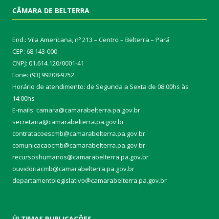
CÂMARA DE BELTERRA
End.: Vila Americana, nº 213 – Centro – Belterra – Pará
CEP: 68.143-000
CNPJ: 01.614.120/0001-41
Fone: (93) 99208-9752
Horário de atendimento: de Segunda a Sexta de 08:00hs às
14:00hs
E-mails: camara@camarabelterra.pa.gov.b
r
secretaria@camarabelterra.pa.gov.br
contratacoescmb@camarabelterra.pa.gov.br
comunicacaocmb@camarabelterra.pa.gov.br
recursoshumanos@camarabelterra.pa.gov.br
ouvidoriacmb@camarabelterra.pa.gov.br
departamentolegislativo@camarabelterra.pa.gov.br
ÚLTIMAS PUBLICAÇÕES