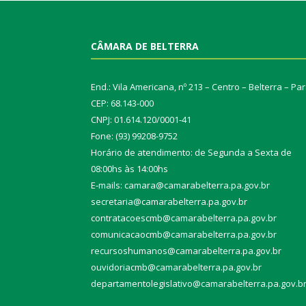
CÂMARA DE BELTERRA
End.: Vila Americana, nº 213 – Centro – Belterra – Pa
CEP: 68.143-000
CNPJ: 01.614.120/0001-41
Fone: (93) 99208-9752
Horário de atendimento: de Segunda a Sexta de
08:00hs às 14:00hs
E-mails: camara@camarabelterra.pa.gov.b
r
secretaria@camarabelterra.pa.gov.br
contratacoescmb@camarabelterra.pa.gov.br
comunicacaocmb@camarabelterra.pa.gov.br
recursoshumanos@camarabelterra.pa.gov.br
ouvidoriacmb@camarabelterra.pa.gov.br
departamentolegislativo@camarabelterra.pa.gov.b