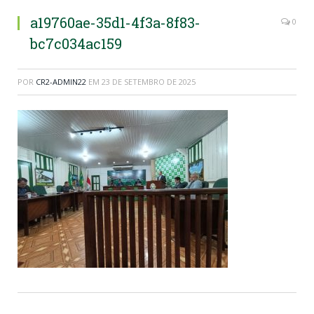
a19760ae-35d1-4f3a-8f83-
0
bc7c034ac159
POR
CR2-ADMIN22
EM
23 DE SETEMBRO DE 2025