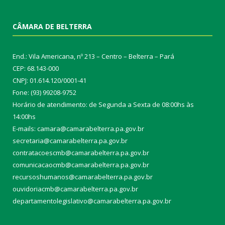
CÂMARA DE BELTERRA
End.: Vila Americana, nº 213 – Centro – Belterra – Pará
CEP: 68.143-000
CNPJ: 01.614.120/0001-41
Fone: (93) 99208-9752
Horário de atendimento: de Segunda a Sexta de 08:00hs às
14:00hs
E-mails: camara@camarabelterra.pa.gov.b
r
secretaria@camarabelterra.pa.gov.br
contratacoescmb@camarabelterra.pa.gov.br
comunicacaocmb@camarabelterra.pa.gov.br
recursoshumanos@camarabelterra.pa.gov.br
ouvidoriacmb@camarabelterra.pa.gov.br
departamentolegislativo@camarabelterra.pa.gov.br