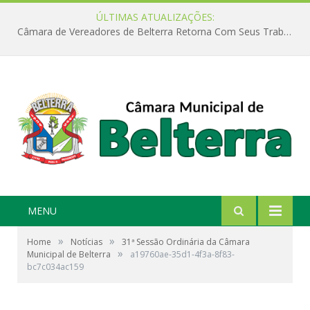
ÚLTIMAS ATUALIZAÇÕES:
Câmara de Vereadores de Belterra Retorna Com Seus Trabalhos Legislativos
MENU
»
»
Home
Notícias
31ª Sessão Ordinária da Câmara
»
Municipal de Belterra
a19760ae-35d1-4f3a-8f83-
bc7c034ac159