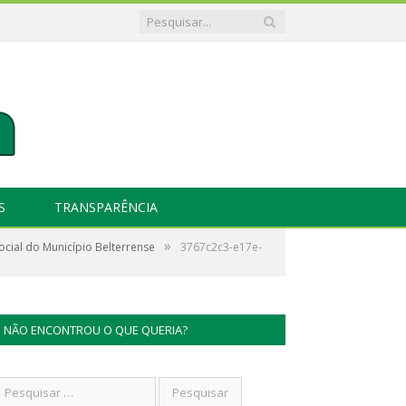
S
TRANSPARÊNCIA
»
cial do Município Belterrense
3767c2c3-e17e-
NÃO ENCONTROU O QUE QUERIA?