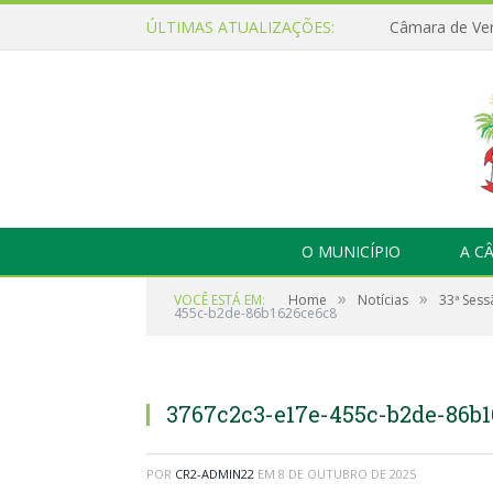
ÚLTIMAS ATUALIZAÇÕES:
O MUNICÍPIO
A C
»
»
VOCÊ ESTÁ EM:
Home
Notícias
33ª Sess
455c-b2de-86b1626ce6c8
3767c2c3-e17e-455c-b2de-86b
POR
CR2-ADMIN22
EM
8 DE OUTUBRO DE 2025