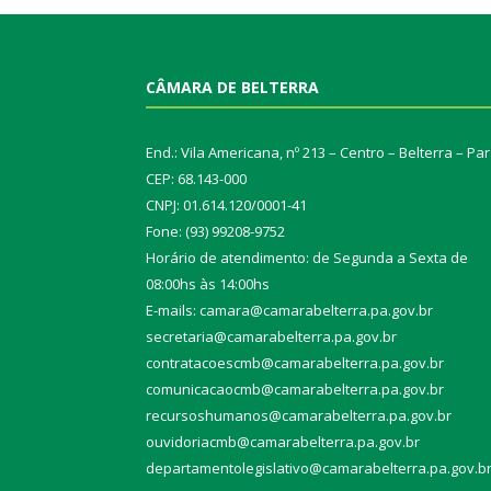
CÂMARA DE BELTERRA
End.: Vila Americana, nº 213 – Centro – Belterra – Pa
CEP: 68.143-000
CNPJ: 01.614.120/0001-41
Fone: (93) 99208-9752
Horário de atendimento: de Segunda a Sexta de
08:00hs às 14:00hs
E-mails: camara@camarabelterra.pa.gov.b
r
secretaria@camarabelterra.pa.gov.br
contratacoescmb@camarabelterra.pa.gov.br
comunicacaocmb@camarabelterra.pa.gov.br
recursoshumanos@camarabelterra.pa.gov.br
ouvidoriacmb@camarabelterra.pa.gov.br
departamentolegislativo@camarabelterra.pa.gov.b