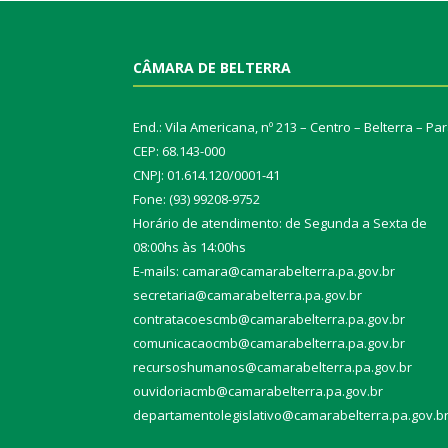
CÂMARA DE BELTERRA
End.: Vila Americana, nº 213 – Centro – Belterra – Pa
CEP: 68.143-000
CNPJ: 01.614.120/0001-41
Fone: (93) 99208-9752
Horário de atendimento: de Segunda a Sexta de
08:00hs às 14:00hs
E-mails: camara@camarabelterra.pa.gov.b
r
secretaria@camarabelterra.pa.gov.br
contratacoescmb@camarabelterra.pa.gov.br
comunicacaocmb@camarabelterra.pa.gov.br
recursoshumanos@camarabelterra.pa.gov.br
ouvidoriacmb@camarabelterra.pa.gov.br
departamentolegislativo@camarabelterra.pa.gov.b