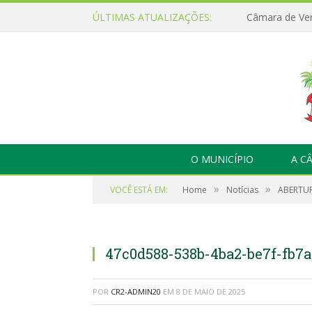
ÚLTIMAS ATUALIZAÇÕES:
O MUNICÍPIO
A C
»
»
VOCÊ ESTÁ EM:
Home
Notícias
ABERTUR
47c0d588-538b-4ba2-be7f-fb7
POR
CR2-ADMIN20
EM
8 DE MAIO DE 2025