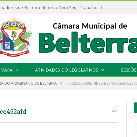
Câmara de Vereadores de Belterra Retorna Com Seus Trabalhos Legislativos
ÂMARA
ATIVIDADES DO LEGISLATIVOS
SESSÕE
»
A DO ANIVERSÁRIO DE BELTERRA
47c0d588-538b-4ba2-be7f-fb7ace452af
ace452afd
0