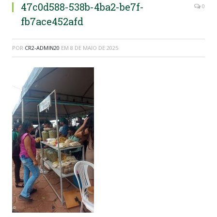
47c0d588-538b-4ba2-be7f-
0
fb7ace452afd
POR
CR2-ADMIN20
EM
8 DE MAIO DE 2025