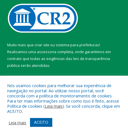
Muito mais que
criar site
ou
sistema para prefeituras
!
Realizamos uma
assessoria
completa, onde garantimos em
contrato que todas as exigências das
leis de transparência
pública
serão atendidas.
Conheça o
PNTP
e o
Radar da Transparência Pública
Nós usamos cookies para melhorar sua experiência de
navegação no portal. Ao utilizar nosso portal, você
concorda com a política de monitoramento de cookies.
Para ter mais informações sobre como isso é feito, acesse
Política de cookies (
Leia mais
). Se você concorda, clique em
Todos os direitos reservados a Câmara Municipal de Belterra.
ACEITO.
Mapa do Site
Acessar Área Administrativa
ACEITO
Leia mais
Acessar Webmail