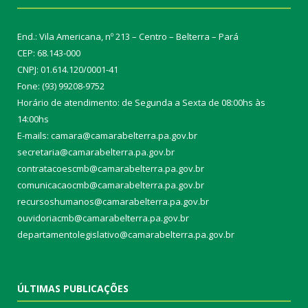
End.: Vila Americana, nº 213 – Centro – Belterra – Pará
CEP: 68.143-000
CNPJ: 01.614.120/0001-41
Fone: (93) 99208-9752
Horário de atendimento: de Segunda a Sexta de 08:00hs às
14:00hs
E-mails: camara@camarabelterra.pa.gov.b
r
secretaria@camarabelterra.pa.gov.br
contratacoescmb@camarabelterra.pa.gov.br
comunicacaocmb@camarabelterra.pa.gov.br
recursoshumanos@camarabelterra.pa.gov.br
ouvidoriacmb@camarabelterra.pa.gov.br
departamentolegislativo@camarabelterra.pa.gov.br
ÚLTIMAS PUBLICAÇÕES