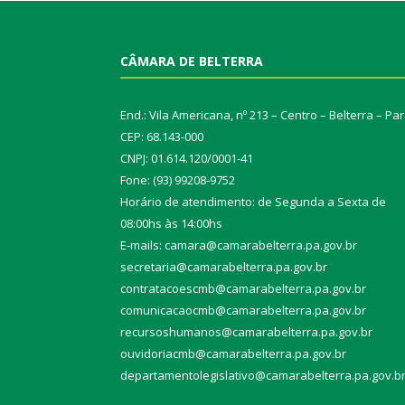
CÂMARA DE BELTERRA
End.: Vila Americana, nº 213 – Centro – Belterra – Pa
CEP: 68.143-000
CNPJ: 01.614.120/0001-41
Fone: (93) 99208-9752
Horário de atendimento: de Segunda a Sexta de
08:00hs às 14:00hs
E-mails: camara@camarabelterra.pa.gov.b
r
secretaria@camarabelterra.pa.gov.br
contratacoescmb@camarabelterra.pa.gov.br
comunicacaocmb@camarabelterra.pa.gov.br
recursoshumanos@camarabelterra.pa.gov.br
ouvidoriacmb@camarabelterra.pa.gov.br
departamentolegislativo@camarabelterra.pa.gov.b