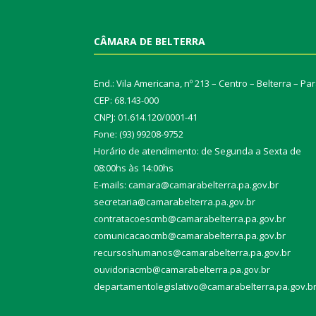
CÂMARA DE BELTERRA
End.: Vila Americana, nº 213 – Centro – Belterra – Pa
CEP: 68.143-000
CNPJ: 01.614.120/0001-41
Fone: (93) 99208-9752
Horário de atendimento: de Segunda a Sexta de
08:00hs às 14:00hs
E-mails: camara@camarabelterra.pa.gov.b
r
secretaria@camarabelterra.pa.gov.br
contratacoescmb@camarabelterra.pa.gov.br
comunicacaocmb@camarabelterra.pa.gov.br
recursoshumanos@camarabelterra.pa.gov.br
ouvidoriacmb@camarabelterra.pa.gov.br
departamentolegislativo@camarabelterra.pa.gov.b