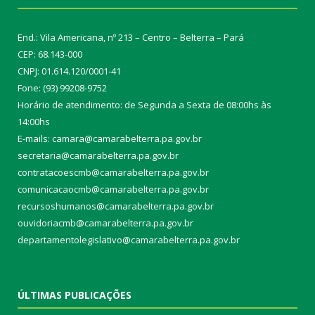
End.: Vila Americana, nº 213 – Centro – Belterra – Pará
CEP: 68.143-000
CNPJ: 01.614.120/0001-41
Fone: (93) 99208-9752
Horário de atendimento: de Segunda a Sexta de 08:00hs às
14:00hs
E-mails: camara@camarabelterra.pa.gov.b
r
secretaria@camarabelterra.pa.gov.br
contratacoescmb@camarabelterra.pa.gov.br
comunicacaocmb@camarabelterra.pa.gov.br
recursoshumanos@camarabelterra.pa.gov.br
ouvidoriacmb@camarabelterra.pa.gov.br
departamentolegislativo@camarabelterra.pa.gov.br
ÚLTIMAS PUBLICAÇÕES