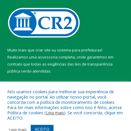
Muito mais que
criar site
ou
sistema para prefeituras
!
Realizamos uma
assessoria
completa, onde garantimos em
contrato que todas as exigências das
leis de transparência
pública
serão atendidas.
Conheça o
PNTP
e o
Radar da Transparência Pública
Nós usamos cookies para melhorar sua experiência de
navegação no portal. Ao utilizar nosso portal, você
concorda com a política de monitoramento de cookies.
Para ter mais informações sobre como isso é feito, acesse
Política de cookies (
Leia mais
). Se você concorda, clique em
Todos os direitos reservados a Câmara Municipal de Belterra.
ACEITO.
Mapa do Site
Acessar Área Administrativa
ACEITO
Leia mais