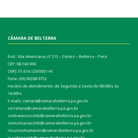
CÂMARA DE BELTERRA
End.: Vila Americana, nº 213 – Centro – Belterra – Pará
CEP: 68.143-000
CNPJ: 01.614.120/0001-41
Fone: (93) 99208-9752
Horário de atendimento: de Segunda a Sexta de 08:00hs às
14:00hs
E-mails: camara@camarabelterra.pa.gov.b
r
secretaria@camarabelterra.pa.gov.br
contratacoescmb@camarabelterra.pa.gov.br
comunicacaocmb@camarabelterra.pa.gov.br
recursoshumanos@camarabelterra.pa.gov.br
ouvidoriacmb@camarabelterra.pa.gov.br