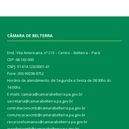
CÂMARA DE BELTERRA
End.: Vila Americana, nº 213 – Centro – Belterra – Pará
CEP: 68.143-000
CNPJ: 01.614.120/0001-41
Fone: (93) 99208-9752
Horário de atendimento: de Segunda a Sexta de 08:00hs às
14:00hs
E-mails: camara@camarabelterra.pa.gov.b
r
secretaria@camarabelterra.pa.gov.br
contratacoescmb@camarabelterra.pa.gov.br
comunicacaocmb@camarabelterra.pa.gov.br
recursoshumanos@camarabelterra.pa.gov.br
ouvidoriacmb@camarabelterra.pa.gov.br