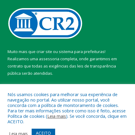
Muito mais que
criar site
ou
sistema para prefeituras
!
Realizamos uma
assessoria
completa, onde garantimos em
contrato que todas as exigências das
leis de transparência
pública
serão atendidas.
Conheça o
PNTP
e o
Radar da Transparência Pública
Nós usamos cookies para melhorar sua experiência de
navegação no portal. Ao utilizar nosso portal, você
concorda com a política de monitoramento de cookies.
Para ter mais informações sobre como isso é feito, acesse
Política de cookies (
Leia mais
). Se você concorda, clique em
Todos os direitos reservados a Câmara Municipal de Belterra.
ACEITO.
Mapa do Site
Acessar Área Administrativa
ACEITO
Leia mais