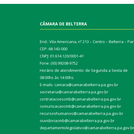
CÂMARA DE BELTERRA
End.: Vila Americana, nº 213 – Centro – Belterra – Pa
CEP: 68.143-000
CNPJ: 01.614.120/0001-41
Fone: (93) 99208-9752
Horário de atendimento: de Segunda a Sexta de
08:00hs às 14:00hs
E-mails: camara@camarabelterra.pa.gov.b
r
secretaria@camarabelterra.pa.gov.br
contratacoescmb@camarabelterra.pa.gov.br
comunicacaocmb@camarabelterra.pa.gov.br
recursoshumanos@camarabelterra.pa.gov.br
ouvidoriacmb@camarabelterra.pa.gov.br
departamentolegislativo@camarabelterra.pa.gov.b