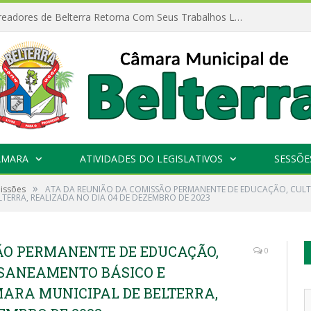
Câmara de Vereadores de Belterra Retorna Com Seus Trabalhos Legislativos
ÂMARA
ATIVIDADES DO LEGISLATIVOS
SESSÕE
»
missões
ATA DA REUNIÃO DA COMISSÃO PERMANENTE DE EDUCAÇÃO, CULT
LTERRA, REALIZADA NO DIA 04 DE DEZEMBRO DE 2023
ÃO PERMANENTE DE EDUCAÇÃO,
0
, SANEAMENTO BÁSICO E
MARA MUNICIPAL DE BELTERRA,