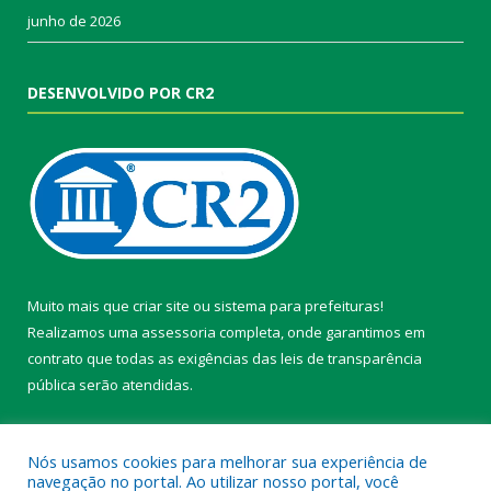
junho de 2026
DESENVOLVIDO POR CR2
Muito mais que
criar site
ou
sistema para prefeituras
!
Realizamos uma
assessoria
completa, onde garantimos em
contrato que todas as exigências das
leis de transparência
pública
serão atendidas.
Conheça o
PNTP
e o
Radar da Transparência Pública
Nós usamos cookies para melhorar sua experiência de
navegação no portal. Ao utilizar nosso portal, você