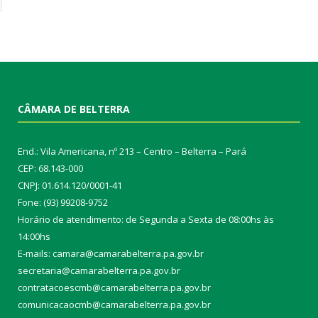
CÂMARA DE BELTERRA
End.: Vila Americana, nº 213 – Centro – Belterra – Pará
CEP: 68.143-000
CNPJ: 01.614.120/0001-41
Fone: (93) 99208-9752
Horário de atendimento: de Segunda a Sexta de 08:00hs às
14:00hs
E-mails: camara@camarabelterra.pa.gov.b
r
secretaria@camarabelterra.pa.gov.br
contratacoescmb@camarabelterra.pa.gov.br
comunicacaocmb@camarabelterra.pa.gov.br