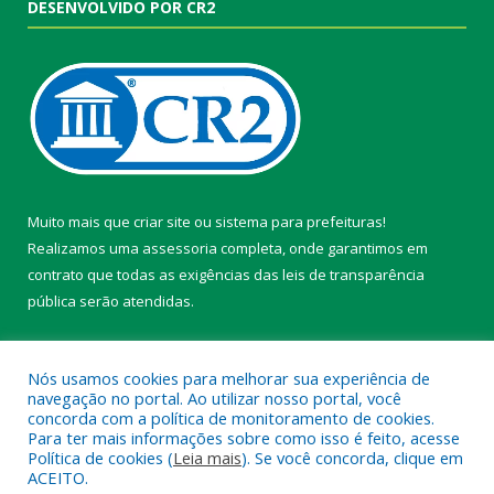
DESENVOLVIDO POR CR2
Muito mais que
criar site
ou
sistema para prefeituras
!
Realizamos uma
assessoria
completa, onde garantimos em
contrato que todas as exigências das
leis de transparência
pública
serão atendidas.
Conheça o
PNTP
e o
Radar da Transparência Pública
Nós usamos cookies para melhorar sua experiência de
navegação no portal. Ao utilizar nosso portal, você
concorda com a política de monitoramento de cookies.
Para ter mais informações sobre como isso é feito, acesse
Política de cookies (
Leia mais
). Se você concorda, clique em
Todos os direitos reservados a Câmara Municipal de Belterra.
ACEITO.