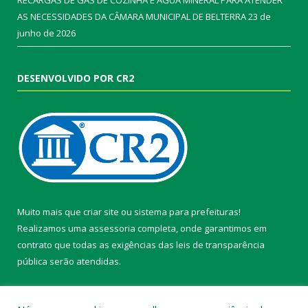
RECARGAS DE GÁS DE COZINHA E ÁGUA MINERAL PARA ATENDER
AS NECESSIDADES DA CÂMARA MUNICIPAL DE BELTERRA
23 de
junho de 2026
DESENVOLVIDO POR CR2
Muito mais que
criar site
ou
sistema para prefeituras
!
Realizamos uma
assessoria
completa, onde garantimos em
contrato que todas as exigências das
leis de transparência
pública
serão atendidas.
Conheça o
PNTP
e o
Radar da Transparência Pública