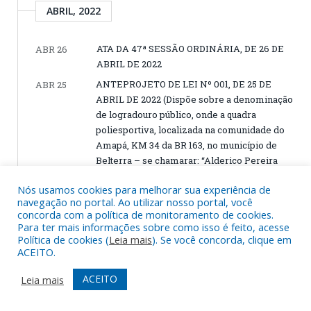
ABRIL, 2022
ATA DA 47ª SESSÃO ORDINÁRIA, DE 26 DE
ABR 26
ABRIL DE 2022
ANTEPROJETO DE LEI Nº 001, DE 25 DE
ABR 25
ABRIL DE 2022 (Dispõe sobre a denominação
de logradouro público, onde a quadra
poliesportiva, localizada na comunidade do
Amapá, KM 34 da BR 163, no município de
Belterra – se chamarar: “Alderico Pereira
Rodrigues”)
Nós usamos cookies para melhorar sua experiência de
PAUTA DA 47ª SESSÃO ORDINÁRIA, DE 26
ABR 25
navegação no portal. Ao utilizar nosso portal, você
DE ABRIL DE 2022
concorda com a política de monitoramento de cookies.
Para ter mais informações sobre como isso é feito, acesse
ATA DA 46ª SESSÃO ORDINÁRIA, DE 19 DE
ABR 19
Política de cookies (
Leia mais
). Se você concorda, clique em
ABRIL DE 2022
ACEITO.
PAUTA DA 46ª SESSÃO ORDINÁRIA, DE 19
ABR 18
ACEITO
Leia mais
DE ABRIL DE 2022
ATA DO 4º TERMO DE POSSE DO 1º
ABR 18