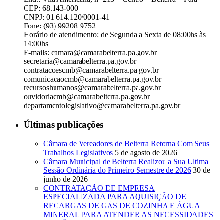
CEP: 68.143-000
CNPJ: 01.614.120/0001-41
Fone: (93) 99208-9752
Horário de atendimento: de Segunda a Sexta de 08:00hs às
14:00hs
E-mails: camara@camarabelterra.pa.gov.b
r
secretaria@camarabelterra.pa.gov.br
contratacoescmb@camarabelterra.pa.gov.br
comunicacaocmb@camarabelterra.pa.gov.br
recursoshumanos@camarabelterra.pa.gov.br
ouvidoriacmb@camarabelterra.pa.gov.br
departamentolegislativo@camarabelterra.pa.gov.br
Últimas publicações
Câmara de Vereadores de Belterra Retorna Com Seus
Trabalhos Legislativos
5 de agosto de 2026
Câmara Municipal de Belterra Realizou a Sua Ultima
Sessão Ordinária do Primeiro Semestre de 2026
30 de
junho de 2026
CONTRATAÇÃO DE EMPRESA
ESPECIALIZADA PARA AQUISIÇÃO DE
RECARGAS DE GÁS DE COZINHA E ÁGUA
MINERAL PARA ATENDER AS NECESSIDADES