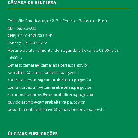
CÂMARA DE BELTERRA
End.: Vila Americana, nº 213 – Centro – Belterra – Pará
CEP: 68.143-000
CNPJ: 01.614.120/0001-41
Fone: (93) 99208-9752
Horário de atendimento: de Segunda a Sexta de 08:00hs às
14:00hs
E-mails: camara@camarabelterra.pa.gov.b
r
secretaria@camarabelterra.pa.gov.br
contratacoescmb@camarabelterra.pa.gov.br
comunicacaocmb@camarabelterra.pa.gov.br
recursoshumanos@camarabelterra.pa.gov.br
ouvidoriacmb@camarabelterra.pa.gov.br
departamentolegislativo@camarabelterra.pa.gov.br
ÚLTIMAS PUBLICAÇÕES