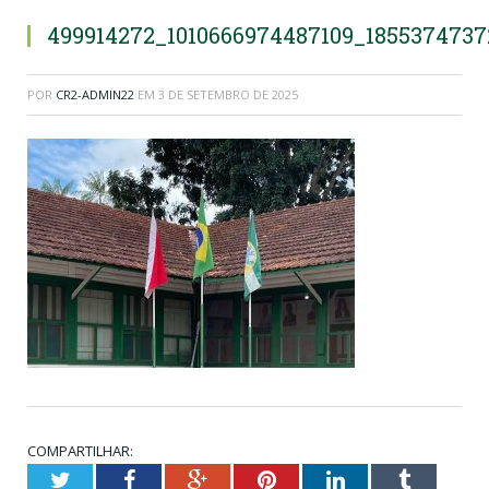
499914272_1010666974487109_1855374737
POR
CR2-ADMIN22
EM
3 DE SETEMBRO DE 2025
COMPARTILHAR:
Twitter
Facebook
Google+
Pinterest
LinkedIn
Tumblr