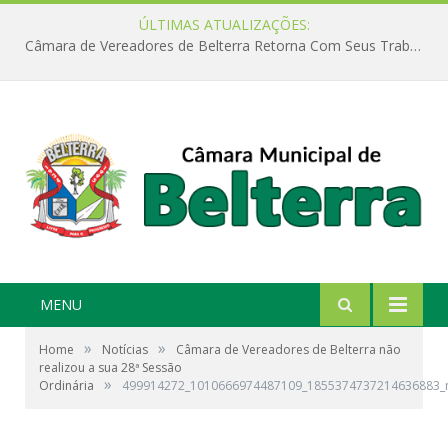
ÚLTIMAS ATUALIZAÇÕES:
Câmara de Vereadores de Belterra Retorna Com Seus Trabalhos Legislativos
MENU
»
»
Home
Notícias
Câmara de Vereadores de Belterra não
realizou a sua 28ª Sessão
»
Ordinária
499914272_1010666974487109_1855374737214636883_