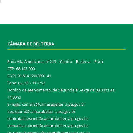
CÂMARA DE BELTERRA
End.: Vila Americana, nº 213 – Centro – Belterra – Pará
CEP: 68.143-000
CNPJ: 01.614.120/0001-41
Fone: (93) 99208-9752
Horário de atendimento: de Segunda a Sexta de 08:00hs às
14:00hs
E-mails: camara@camarabelterra.pa.gov.b
r
secretaria@camarabelterra.pa.gov.br
contratacoescmb@camarabelterra.pa.gov.br
comunicacaocmb@camarabelterra.pa.gov.br
recursoshumanos@camarabelterra.pa.gov.br