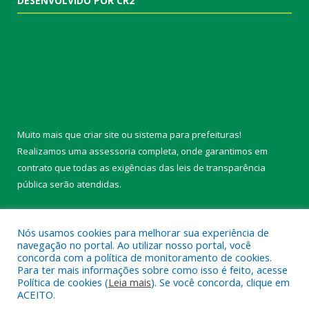
DESENVOLVIDO POR CR2
Muito mais que
criar site
ou
sistema para prefeituras
!
Realizamos uma
assessoria
completa, onde garantimos em
contrato que todas as exigências das
leis de transparência
pública
serão atendidas.
Conheça o
PNTP
e o
Radar da Transparência Pública
Nós usamos cookies para melhorar sua experiência de
navegação no portal. Ao utilizar nosso portal, você
concorda com a política de monitoramento de cookies.
Para ter mais informações sobre como isso é feito, acesse
Política de cookies (
Leia mais
). Se você concorda, clique em
Todos os direitos reservados a Câmara Municipal de Belterra.
ACEITO.