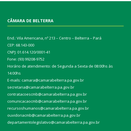
CÂMARA DE BELTERRA
End.: Vila Americana, nº 213 – Centro – Belterra – Pará
CEP: 68.143-000
CNPJ: 01.614.120/0001-41
Fone: (93) 99208-9752
Horário de atendimento: de Segunda a Sexta de 08:00hs às
14:00hs
E-mails: camara@camarabelterra.pa.gov.b
r
secretaria@camarabelterra.pa.gov.br
contratacoescmb@camarabelterra.pa.gov.br
comunicacaocmb@camarabelterra.pa.gov.br
recursoshumanos@camarabelterra.pa.gov.br
ouvidoriacmb@camarabelterra.pa.gov.br
departamentolegislativo@camarabelterra.pa.gov.br