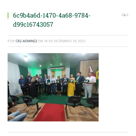
6c9b4a6d-1470-4a68-9784-
0
d99c16743057
POR
CR2-ADMIN22
EM
18 DE DEZEMBRO DE 2025