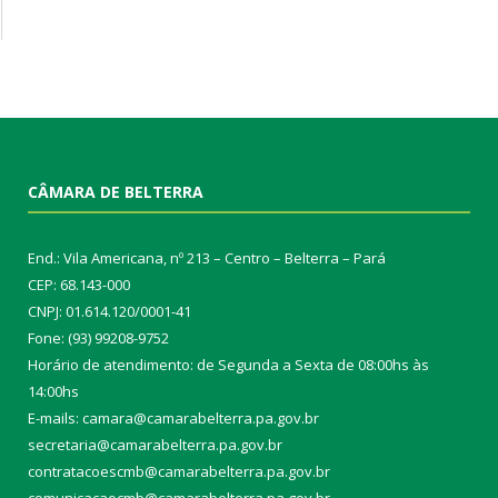
CÂMARA DE BELTERRA
End.: Vila Americana, nº 213 – Centro – Belterra – Pará
CEP: 68.143-000
CNPJ: 01.614.120/0001-41
Fone: (93) 99208-9752
Horário de atendimento: de Segunda a Sexta de 08:00hs às
14:00hs
E-mails: camara@camarabelterra.pa.gov.b
r
secretaria@camarabelterra.pa.gov.br
contratacoescmb@camarabelterra.pa.gov.br
comunicacaocmb@camarabelterra.pa.gov.br