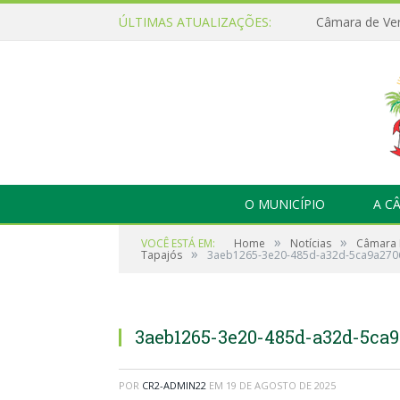
ÚLTIMAS ATUALIZAÇÕES:
O MUNICÍPIO
A C
»
»
VOCÊ ESTÁ EM:
Home
Notícias
Câmara M
»
Tapajós
3aeb1265-3e20-485d-a32d-5ca9a270
3aeb1265-3e20-485d-a32d-5ca
POR
CR2-ADMIN22
EM
19 DE AGOSTO DE 2025