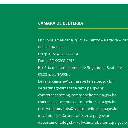
CÂMARA DE BELTERRA
End.: Vila Americana, nº 213 – Centro – Belterra – Pa
CEP: 68.143-000
CNPJ: 01.614.120/0001-41
Fone: (93) 99208-9752
Horário de atendimento: de Segunda a Sexta de
08:00hs às 14:00hs
E-mails: camara@camarabelterra.pa.gov.b
r
secretaria@camarabelterra.pa.gov.br
contratacoescmb@camarabelterra.pa.gov.br
comunicacaocmb@camarabelterra.pa.gov.br
recursoshumanos@camarabelterra.pa.gov.br
ouvidoriacmb@camarabelterra.pa.gov.br
departamentolegislativo@camarabelterra.pa.gov.b