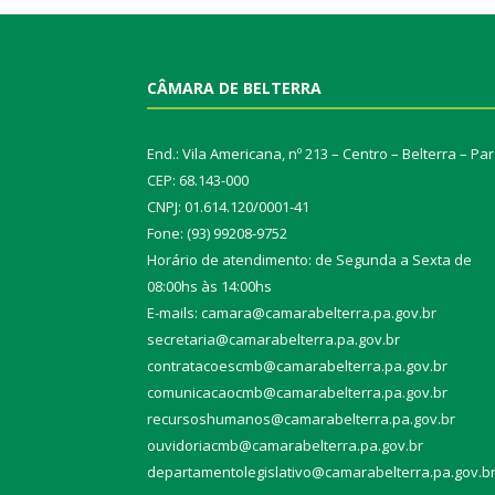
CÂMARA DE BELTERRA
End.: Vila Americana, nº 213 – Centro – Belterra – Pa
CEP: 68.143-000
CNPJ: 01.614.120/0001-41
Fone: (93) 99208-9752
Horário de atendimento: de Segunda a Sexta de
08:00hs às 14:00hs
E-mails: camara@camarabelterra.pa.gov.b
r
secretaria@camarabelterra.pa.gov.br
contratacoescmb@camarabelterra.pa.gov.br
comunicacaocmb@camarabelterra.pa.gov.br
recursoshumanos@camarabelterra.pa.gov.br
ouvidoriacmb@camarabelterra.pa.gov.br
departamentolegislativo@camarabelterra.pa.gov.b