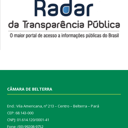
CÂMARA DE BELTERRA
End.: Vila Americana, nº 213 – Centro – Belterra – Pará
CEP: 68.143-000
CNPJ: 01.614.120/0001-41
Fone: (93) 99208-9752