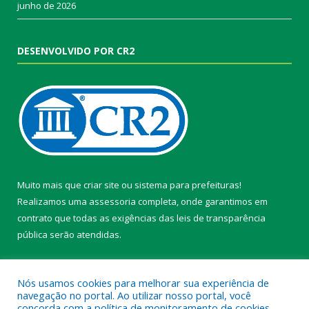
junho de 2026
DESENVOLVIDO POR CR2
Muito mais que
criar site
ou
sistema para prefeituras
!
Realizamos uma
assessoria
completa, onde garantimos em
contrato que todas as exigências das
leis de transparência
pública
serão atendidas.
Conheça o
PNTP
e o
Radar da Transparência Pública
Nós usamos cookies para melhorar sua experiência de
navegação no portal. Ao utilizar nosso portal, você
concorda com a política de monitoramento de cookies.