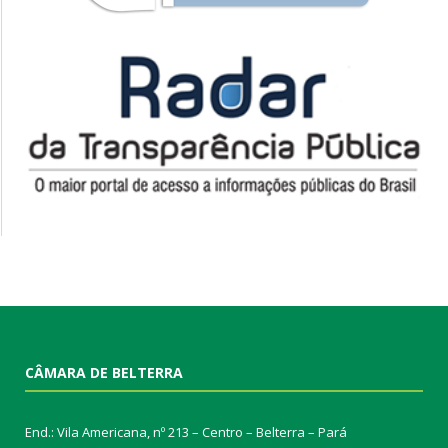
CÂMARA DE BELTERRA
End.: Vila Americana, nº 213 – Centro – Belterra – Pará