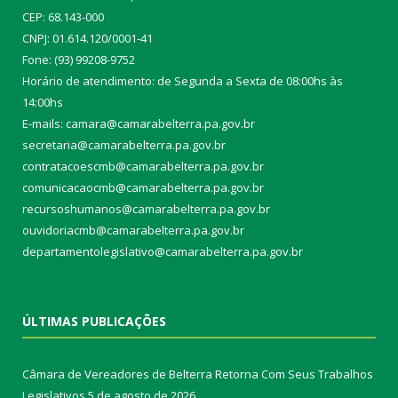
CEP: 68.143-000
CNPJ: 01.614.120/0001-41
Fone: (93) 99208-9752
Horário de atendimento: de Segunda a Sexta de 08:00hs às
14:00hs
E-mails: camara@camarabelterra.pa.gov.b
r
secretaria@camarabelterra.pa.gov.br
contratacoescmb@camarabelterra.pa.gov.br
comunicacaocmb@camarabelterra.pa.gov.br
recursoshumanos@camarabelterra.pa.gov.br
ouvidoriacmb@camarabelterra.pa.gov.br
departamentolegislativo@camarabelterra.pa.gov.br
ÚLTIMAS PUBLICAÇÕES
Câmara de Vereadores de Belterra Retorna Com Seus Trabalhos
Legislativos
5 de agosto de 2026