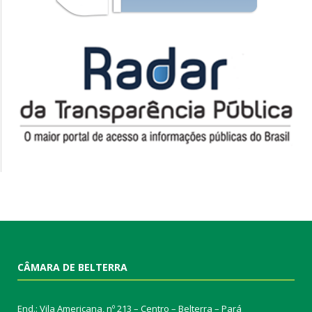
CÂMARA DE BELTERRA
End.: Vila Americana, nº 213 – Centro – Belterra – Pará