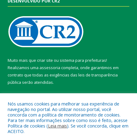
DESENVOLVIDO POR CR2
Muito mais que
criar site
ou
sistema para prefeituras
!
Realizamos uma
assessoria
completa, onde garantimos em
contrato que todas as exigências das
leis de transparência
pública
serão atendidas.
Conheça o
PNTP
e o
Radar da Transparência Pública
Nós usamos cookies para melhorar sua experiência de
navegação no portal. Ao utilizar nosso portal, você
concorda com a política de monitoramento de cookies.
Para ter mais informações sobre como isso é feito, acesse
Política de cookies (
Leia mais
). Se você concorda, clique em
Todos os direitos reservados a Câmara Municipal de Belterra.
ACEITO.