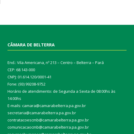
CÂMARA DE BELTERRA
End.: Vila Americana, nº 213 – Centro – Belterra – Pará
CEP: 68.143-000
CNPJ: 01.614.120/0001-41
Fone: (93) 99208-9752
Horário de atendimento: de Segunda a Sexta de 08:00hs às
14:00hs
E-mails: camara@camarabelterra.pa.gov.b
r
secretaria@camarabelterra.pa.gov.br
contratacoescmb@camarabelterra.pa.gov.br
comunicacaocmb@camarabelterra.pa.gov.br