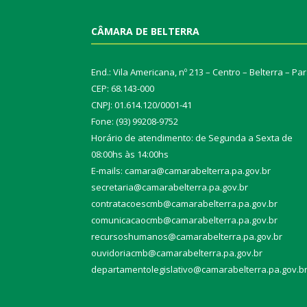
CÂMARA DE BELTERRA
End.: Vila Americana, nº 213 – Centro – Belterra – Pa
CEP: 68.143-000
CNPJ: 01.614.120/0001-41
Fone: (93) 99208-9752
Horário de atendimento: de Segunda a Sexta de
08:00hs às 14:00hs
E-mails: camara@camarabelterra.pa.gov.b
r
secretaria@camarabelterra.pa.gov.br
contratacoescmb@camarabelterra.pa.gov.br
comunicacaocmb@camarabelterra.pa.gov.br
recursoshumanos@camarabelterra.pa.gov.br
ouvidoriacmb@camarabelterra.pa.gov.br
departamentolegislativo@camarabelterra.pa.gov.b