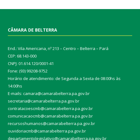
CÂMARA DE BELTERRA
End.: Vila Americana, nº 213 – Centro – Belterra – Pará
CEP: 68.143-000
CNPJ: 01.614.120/0001-41
Fone: (93) 99208-9752
Horário de atendimento: de Segunda a Sexta de 08:00hs às
14:00hs
E-mails: camara@camarabelterra.pa.gov.b
r
secretaria@camarabelterra.pa.gov.br
contratacoescmb@camarabelterra.pa.gov.br
comunicacaocmb@camarabelterra.pa.gov.br
recursoshumanos@camarabelterra.pa.gov.br
ouvidoriacmb@camarabelterra.pa.gov.br
departamentolegislativo@camarabelterra.pa.gov.br