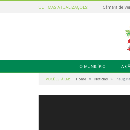
ÚLTIMAS ATUALIZAÇÕES:
O MUNICÍPIO
A C
»
»
VOCÊ ESTÁ EM:
Home
Notícias
Inaugura