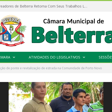
Câmara de Vereadores de Belterra Retorna Com Seus Trabalhos Legislativos
ÂMARA
ATIVIDADES DO LEGISLATIVOS
SESSÕE
ção de ponte e revitalização de estrada na Comunidade de Porto Novo