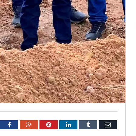
tter
Facebook
Google+
Pinterest
LinkedIn
Tumblr
Email