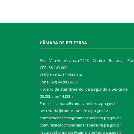
CÂMARA DE BELTERRA
End.: Vila Americana, nº 213 – Centro – Belterra – Pa
CEP: 68.143-000
CNPJ: 01.614.120/0001-41
Fone: (93) 99208-9752
Horário de atendimento: de Segunda a Sexta de
08:00hs às 14:00hs
E-mails: camara@camarabelterra.pa.gov.b
r
secretaria@camarabelterra.pa.gov.br
contratacoescmb@camarabelterra.pa.gov.br
comunicacaocmb@camarabelterra.pa.gov.br
recursoshumanos@camarabelterra.pa.gov.br