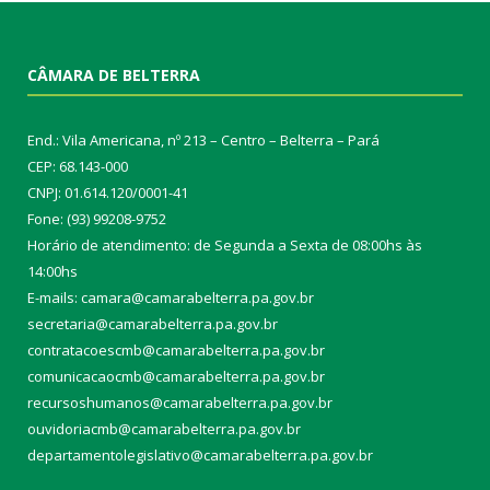
CÂMARA DE BELTERRA
End.: Vila Americana, nº 213 – Centro – Belterra – Pará
CEP: 68.143-000
CNPJ: 01.614.120/0001-41
Fone: (93) 99208-9752
Horário de atendimento: de Segunda a Sexta de 08:00hs às
14:00hs
E-mails: camara@camarabelterra.pa.gov.b
r
secretaria@camarabelterra.pa.gov.br
contratacoescmb@camarabelterra.pa.gov.br
comunicacaocmb@camarabelterra.pa.gov.br
recursoshumanos@camarabelterra.pa.gov.br
ouvidoriacmb@camarabelterra.pa.gov.br
departamentolegislativo@camarabelterra.pa.gov.br