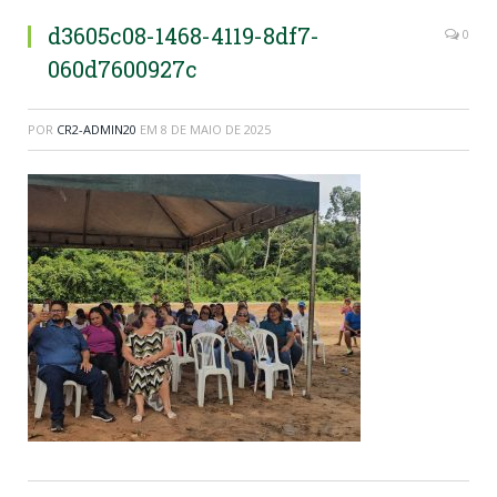
d3605c08-1468-4119-8df7-
0
060d7600927c
POR
CR2-ADMIN20
EM
8 DE MAIO DE 2025