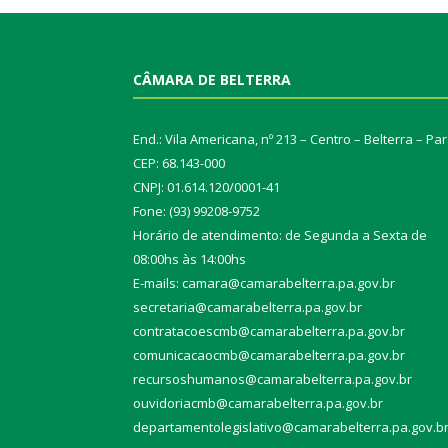
CÂMARA DE BELTERRA
End.: Vila Americana, nº 213 – Centro – Belterra – Pa
CEP: 68.143-000
CNPJ: 01.614.120/0001-41
Fone: (93) 99208-9752
Horário de atendimento: de Segunda a Sexta de
08:00hs às 14:00hs
E-mails: camara@camarabelterra.pa.gov.b
r
secretaria@camarabelterra.pa.gov.br
contratacoescmb@camarabelterra.pa.gov.br
comunicacaocmb@camarabelterra.pa.gov.br
recursoshumanos@camarabelterra.pa.gov.br
ouvidoriacmb@camarabelterra.pa.gov.br
departamentolegislativo@camarabelterra.pa.gov.b