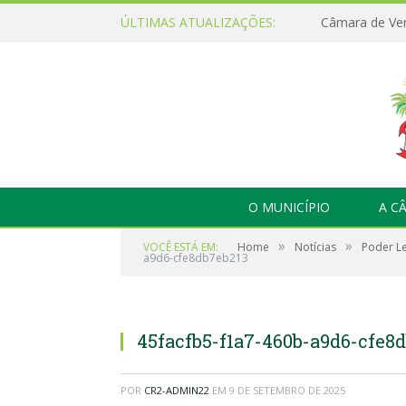
ÚLTIMAS ATUALIZAÇÕES:
O MUNICÍPIO
A C
»
»
VOCÊ ESTÁ EM:
Home
Notícias
Poder L
a9d6-cfe8db7eb213
45facfb5-f1a7-460b-a9d6-cfe8
POR
CR2-ADMIN22
EM
9 DE SETEMBRO DE 2025