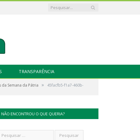
S
TRANSPARÊNCIA
»
s da Semana da Pátria
45facfb5-f1a7-460b-
NÃO ENCONTROU O QUE QUERIA?