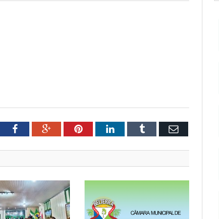
tter
Facebook
Google+
Pinterest
LinkedIn
Tumblr
Email