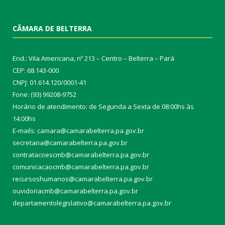
CÂMARA DE BELTERRA
End.: Vila Americana, nº 213 – Centro – Belterra – Pará
CEP: 68.143-000
CNPJ: 01.614.120/0001-41
Fone: (93) 99208-9752
Horário de atendimento: de Segunda a Sexta de 08:00hs às
14:00hs
E-mails: camara@camarabelterra.pa.gov.b
r
secretaria@camarabelterra.pa.gov.br
contratacoescmb@camarabelterra.pa.gov.br
comunicacaocmb@camarabelterra.pa.gov.br
recursoshumanos@camarabelterra.pa.gov.br
ouvidoriacmb@camarabelterra.pa.gov.br
departamentolegislativo@camarabelterra.pa.gov.br