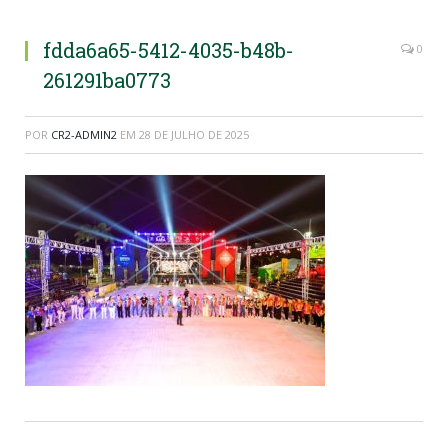
fdda6a65-5412-4035-b48b-
0
261291ba0773
POR
CR2-ADMIN2
EM
28 DE JULHO DE 2025