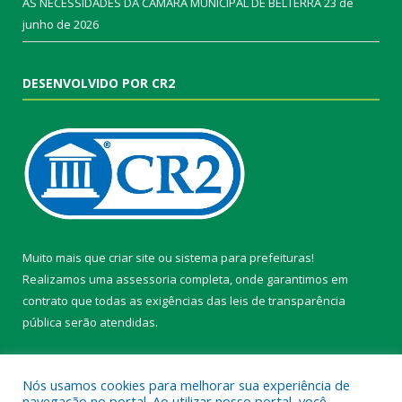
AS NECESSIDADES DA CÂMARA MUNICIPAL DE BELTERRA
23 de
junho de 2026
DESENVOLVIDO POR CR2
Muito mais que
criar site
ou
sistema para prefeituras
!
Realizamos uma
assessoria
completa, onde garantimos em
contrato que todas as exigências das
leis de transparência
pública
serão atendidas.
Conheça o
PNTP
e o
Radar da Transparência Pública
Nós usamos cookies para melhorar sua experiência de
navegação no portal. Ao utilizar nosso portal, você