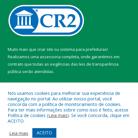
Muito mais que
criar site
ou
sistema para prefeituras
!
Realizamos uma
assessoria
completa, onde garantimos em
contrato que todas as exigências das
leis de transparência
pública
serão atendidas.
Conheça o
PNTP
e o
Radar da Transparência Pública
Nós usamos cookies para melhorar sua experiência de
navegação no portal. Ao utilizar nosso portal, você
concorda com a política de monitoramento de cookies.
Para ter mais informações sobre como isso é feito, acesse
Política de cookies (
Leia mais
). Se você concorda, clique em
Todos os direitos reservados a Câmara Municipal de Belterra.
ACEITO.
Mapa do Site
Acessar Área Administrativa
ACEITO
Leia mais