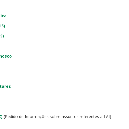
lica
IS)
S)
onosco
ntares
C)
(Pedido de Informações sobre assuntos referentes a LAI)