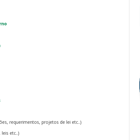
rno
)
s
es, requerimentos, projetos de lei etc..)
leis etc..)