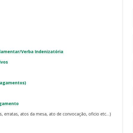
rlamentar/Verba Indenizatória
ivos
pagamentos)
agamento
as, erratas, atos da mesa, ato de convocação, oficio etc…)