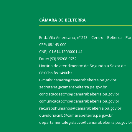
CÂMARA DE BELTERRA
End.: Vila Americana, nº 213 – Centro – Belterra – Pa
CEP: 68.143-000
CNPJ: 01.614.120/0001-41
Fone: (93) 99208-9752
Horário de atendimento: de Segunda a Sexta de
08:00hs às 14:00hs
E-mails: camara@camarabelterra.pa.gov.b
r
secretaria@camarabelterra.pa.gov.br
contratacoescmb@camarabelterra.pa.gov.br
comunicacaocmb@camarabelterra.pa.gov.br
recursoshumanos@camarabelterra.pa.gov.br
ouvidoriacmb@camarabelterra.pa.gov.br
departamentolegislativo@camarabelterra.pa.gov.b