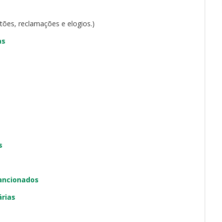
stões, reclamações e elogios.)
as
s
sancionados
rias