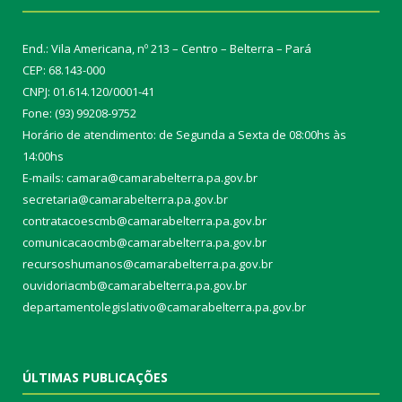
End.: Vila Americana, nº 213 – Centro – Belterra – Pará
CEP: 68.143-000
CNPJ: 01.614.120/0001-41
Fone: (93) 99208-9752
Horário de atendimento: de Segunda a Sexta de 08:00hs às
14:00hs
E-mails: camara@camarabelterra.pa.gov.b
r
secretaria@camarabelterra.pa.gov.br
contratacoescmb@camarabelterra.pa.gov.br
comunicacaocmb@camarabelterra.pa.gov.br
recursoshumanos@camarabelterra.pa.gov.br
ouvidoriacmb@camarabelterra.pa.gov.br
departamentolegislativo@camarabelterra.pa.gov.br
ÚLTIMAS PUBLICAÇÕES