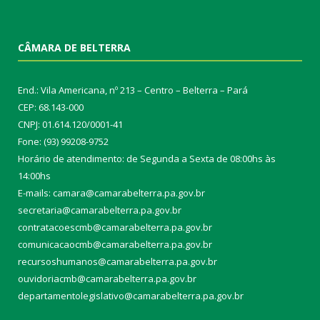
CÂMARA DE BELTERRA
End.: Vila Americana, nº 213 – Centro – Belterra – Pará
CEP: 68.143-000
CNPJ: 01.614.120/0001-41
Fone: (93) 99208-9752
Horário de atendimento: de Segunda a Sexta de 08:00hs às
14:00hs
E-mails: camara@camarabelterra.pa.gov.b
r
secretaria@camarabelterra.pa.gov.br
contratacoescmb@camarabelterra.pa.gov.br
comunicacaocmb@camarabelterra.pa.gov.br
recursoshumanos@camarabelterra.pa.gov.br
ouvidoriacmb@camarabelterra.pa.gov.br
departamentolegislativo@camarabelterra.pa.gov.br