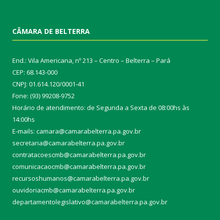
CÂMARA DE BELTERRA
End.: Vila Americana, nº 213 – Centro – Belterra – Pará
CEP: 68.143-000
CNPJ: 01.614.120/0001-41
Fone: (93) 99208-9752
Horário de atendimento: de Segunda a Sexta de 08:00hs às
14:00hs
E-mails: camara@camarabelterra.pa.gov.b
r
secretaria@camarabelterra.pa.gov.br
contratacoescmb@camarabelterra.pa.gov.br
comunicacaocmb@camarabelterra.pa.gov.br
recursoshumanos@camarabelterra.pa.gov.br
ouvidoriacmb@camarabelterra.pa.gov.br
departamentolegislativo@camarabelterra.pa.gov.br