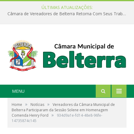
ÚLTIMAS ATUALIZAÇÕES:
Câmara de Vereadores de Belterra Retorna Com Seus Trabalhos Legislativos
MENU
»
»
Home
Notícias
Vereadores da Câmara Municipal de
Belterra Participaram da Sessão Solene em Homenagem
»
Comenda Henry Ford
934d9a1e-fd14-48e8-96fe-
14735874c145