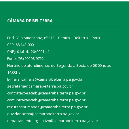
CÂMARA DE BELTERRA
End.: Vila Americana, nº 213 – Centro – Belterra – Pará
CEP: 68.143-000
CNPJ: 01.614.120/0001-41
Fone: (93) 99208-9752
Horário de atendimento: de Segunda a Sexta de 08:00hs às
14:00hs
E-mails: camara@camarabelterra.pa.gov.b
r
secretaria@camarabelterra.pa.gov.br
contratacoescmb@camarabelterra.pa.gov.br
comunicacaocmb@camarabelterra.pa.gov.br
recursoshumanos@camarabelterra.pa.gov.br
ouvidoriacmb@camarabelterra.pa.gov.br
departamentolegislativo@camarabelterra.pa.gov.br