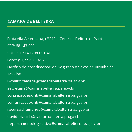
CÂMARA DE BELTERRA
End.: Vila Americana, nº 213 – Centro – Belterra – Pará
CEP: 68.143-000
CNPJ: 01.614.120/0001-41
Fone: (93) 99208-9752
Horário de atendimento: de Segunda a Sexta de 08:00hs às
14:00hs
E-mails: camara@camarabelterra.pa.gov.b
r
secretaria@camarabelterra.pa.gov.br
contratacoescmb@camarabelterra.pa.gov.br
comunicacaocmb@camarabelterra.pa.gov.br
recursoshumanos@camarabelterra.pa.gov.br
ouvidoriacmb@camarabelterra.pa.gov.br
departamentolegislativo@camarabelterra.pa.gov.br