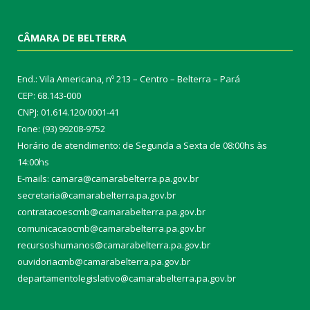
CÂMARA DE BELTERRA
End.: Vila Americana, nº 213 – Centro – Belterra – Pará
CEP: 68.143-000
CNPJ: 01.614.120/0001-41
Fone: (93) 99208-9752
Horário de atendimento: de Segunda a Sexta de 08:00hs às
14:00hs
E-mails: camara@camarabelterra.pa.gov.b
r
secretaria@camarabelterra.pa.gov.br
contratacoescmb@camarabelterra.pa.gov.br
comunicacaocmb@camarabelterra.pa.gov.br
recursoshumanos@camarabelterra.pa.gov.br
ouvidoriacmb@camarabelterra.pa.gov.br
departamentolegislativo@camarabelterra.pa.gov.br